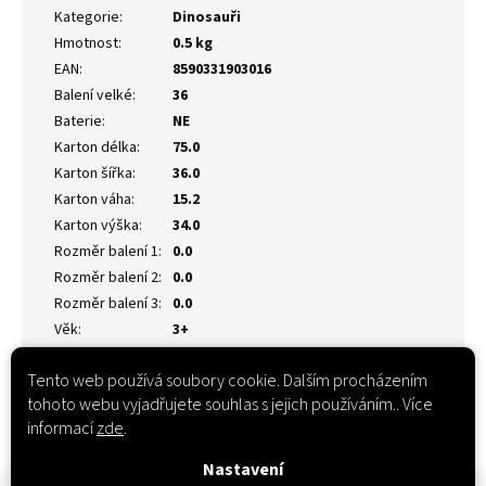
Kategorie
:
Dinosauři
Hmotnost
:
0.5 kg
EAN
:
8590331903016
Balení velké
:
36
Baterie
:
NE
Karton délka
:
75.0
Karton šířka
:
36.0
Karton váha
:
15.2
Karton výška
:
34.0
Rozměr balení 1
:
0.0
Rozměr balení 2
:
0.0
Rozměr balení 3
:
0.0
Věk
:
3+
Tento web používá soubory cookie. Dalším procházením
tohoto webu vyjadřujete souhlas s jejich používáním.. Více
informací
zde
.
Nastavení