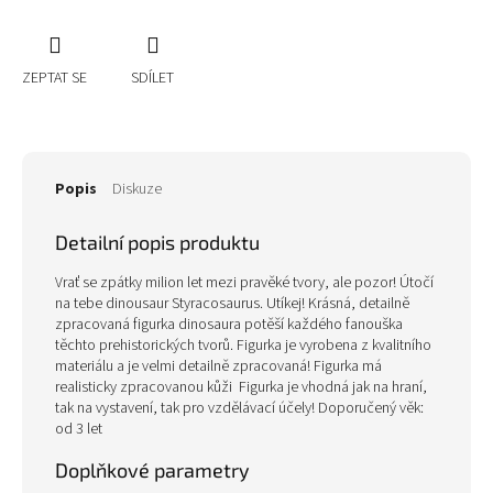
ZEPTAT SE
SDÍLET
Popis
Diskuze
Detailní popis produktu
Vrať se zpátky milion let mezi pravěké tvory, ale pozor! Útočí
na tebe dinousaur Styracosaurus. Utíkej! Krásná, detailně
zpracovaná figurka dinosaura potěší každého fanouška
těchto prehistorických tvorů. Figurka je vyrobena z kvalitního
materiálu a je velmi detailně zpracovaná! Figurka má
realisticky zpracovanou kůži Figurka je vhodná jak na hraní,
tak na vystavení, tak pro vzdělávací účely! Doporučený věk:
od 3 let
Doplňkové parametry