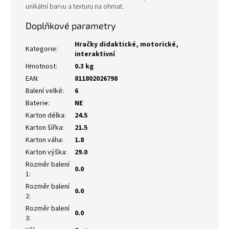
unikátní barvu a texturu na ohmat.
Doplňkové parametry
Hračky didaktické, motorické,
Kategorie
:
interaktivní
Hmotnost
:
0.3 kg
EAN
:
811802026798
Balení velké
:
6
Baterie
:
NE
Karton délka
:
24.5
Karton šířka
:
21.5
Karton váha
:
1.8
Karton výška
:
29.0
Rozměr balení
0.0
1
:
Rozměr balení
0.0
2
:
Rozměr balení
0.0
3
: