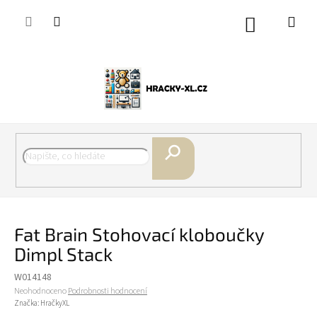
Přejít
na
Nákupní
obsah
košík
Hledat
Fat Brain Stohovací kloboučky
Dimpl Stack
W014148
Průměrné
Neohodnoceno
Podrobnosti hodnocení
hodnocení
Značka:
HračkyXL
produktu