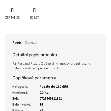
ZEPTAT SE
SDÍLET
Popis
Diskuze
Detailní popis produktu
Far Far Land Puzzle ZigZag vlnky, motivy pro princezny.
Balení obsahuje 6 puzzle obrázků.
Doplňkové parametry
Kategorie
:
Puzzle do 150 dílů
Hmotnost
:
0.3 kg
EAN
:
0725765611321
Balení velké
:
14
Baterie
:
NE