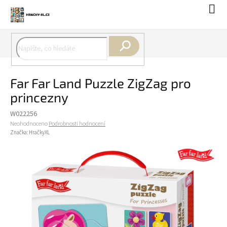
Přejít
Náku
na
koší
obsah
Hledat
Far Far Land Puzzle ZigZag pro
princezny
W022256
Průměrné
Neohodnoceno
Podrobnosti hodnocení
hodnocení
Značka:
HračkyXL
produktu
je
0,0
z
5
hvězdiček.