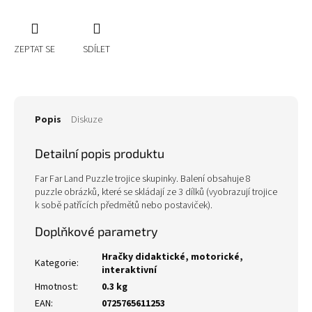
ZEPTAT SE
SDÍLET
Popis
Diskuze
Detailní popis produktu
Far Far Land Puzzle trojice skupinky. Balení obsahuje 8
puzzle obrázků, které se skládají ze 3 dílků (vyobrazují trojice
k sobě patřících předmětů nebo postaviček).
Doplňkové parametry
Hračky didaktické, motorické,
Kategorie
:
interaktivní
Hmotnost
:
0.3 kg
EAN
:
0725765611253