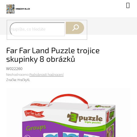
Přejít
Náku
na
koší
obsah
Hledat
Far Far Land Puzzle trojice
skupinky 8 obrázků
W022260
Průměrné
Neohodnoceno
Podrobnosti hodnocení
hodnocení
Značka:
HračkyXL
produktu
je
0,0
z
5
hvězdiček.