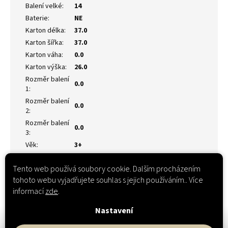
Balení velké
:
14
Baterie
:
NE
Karton délka
:
37.0
Karton šířka
:
37.0
Karton váha
:
0.0
Karton výška
:
26.0
Rozměr balení
0.0
1
:
Rozměr balení
0.0
2
:
Rozměr balení
0.0
3
:
Věk
:
3+
Tento web používá soubory cookie. Dalším procházením
tohoto webu vyjadřujete souhlas s jejich používáním.. Více
informací
zde
.
Nastavení