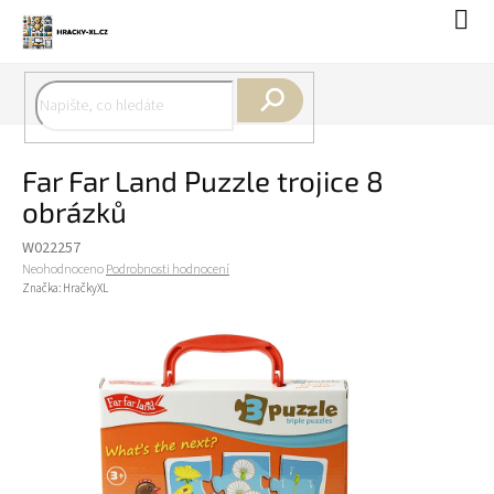
Přejít
Náku
na
koší
obsah
Hledat
Far Far Land Puzzle trojice 8
obrázků
W022257
Průměrné
Neohodnoceno
Podrobnosti hodnocení
hodnocení
Značka:
HračkyXL
produktu
je
0,0
z
5
hvězdiček.