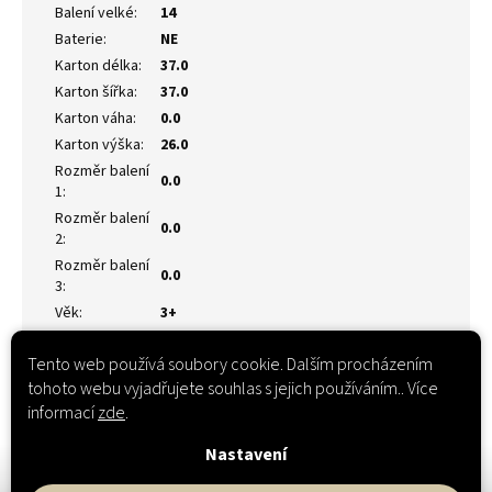
Balení velké
:
14
Baterie
:
NE
Karton délka
:
37.0
Karton šířka
:
37.0
Karton váha
:
0.0
Karton výška
:
26.0
Rozměr balení
0.0
1
:
Rozměr balení
0.0
2
:
Rozměr balení
0.0
3
:
Věk
:
3+
Tento web používá soubory cookie. Dalším procházením
tohoto webu vyjadřujete souhlas s jejich používáním.. Více
informací
zde
.
Nastavení