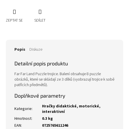
ZEPTAT SE
SDÍLET
Popis
Diskuze
Detailní popis produktu
Far Far Land Puzzle trojice. Balení obsahuje 8 puzzle
obrázků, které se skládají ze 3 dílků (vyobrazují trojice k sobě
patřících předmětů).
Doplňkové parametry
Hračky didaktické, motorické,
Kategorie
:
interaktivní
Hmotnost
:
0.3 kg
EAN
:
0725765611246