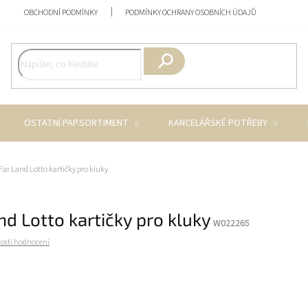
OBCHODNÍ PODMÍNKY
PODMÍNKY OCHRANY OSOBNÍCH ÚDAJŮ
Hledat
OSTATNÍ PAP.SORTIMENT
KANCELÁŘSKÉ POTŘEBY
Far Land Lotto kartičky pro kluky
nd Lotto kartičky pro kluky
W022265
osti hodnocení