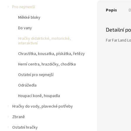
Pro nejmenší
Popis
D
Měkké bloky
Do vany
Detailní p
Hračky didaktické, motorické,
Far Far Land Lo
interaktivní
Chrastítka, kousatka, pískátka, řetězy
Herní centra, hrazdičky, chodítka
Ostatní pro nejmejší
Odrážedla
Houpací koně, houpadla
Hračky do vody, plavecké potřeby
Zbraně
Ostatní hračky