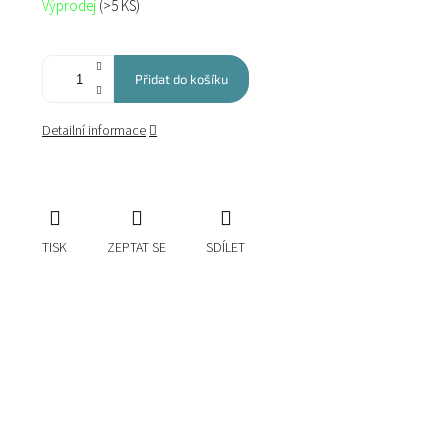
Výprodej
(>5 KS)
cena:
Přidat do košíku
Detailní informace
TISK
ZEPTAT SE
SDÍLET