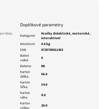
Doplňkové parametry
pro kluky.
Hračky didaktické, motorické,
Kategorie
:
interaktivní
Hmotnost
:
0.6 kg
EAN
:
0725765611413
Balení
6
velké
:
Baterie
:
NE
Karton
56.0
délka
:
Karton
34.0
šířka
:
Karton
0.0
váha
:
Karton
20.0
výška
: