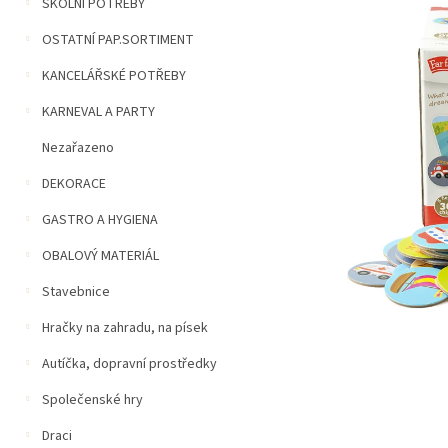
n
ŠKOLNÍ POTŘEBY
5
í
hvězdiček.
OSTATNÍ PAP.SORTIMENT
p
a
KANCELÁŘSKÉ POTŘEBY
n
e
KARNEVAL A PARTY
l
Nezařazeno
DEKORACE
GASTRO A HYGIENA
OBALOVÝ MATERIÁL
Stavebnice
Hračky na zahradu, na písek
Autíčka, dopravní prostředky
Společenské hry
Draci