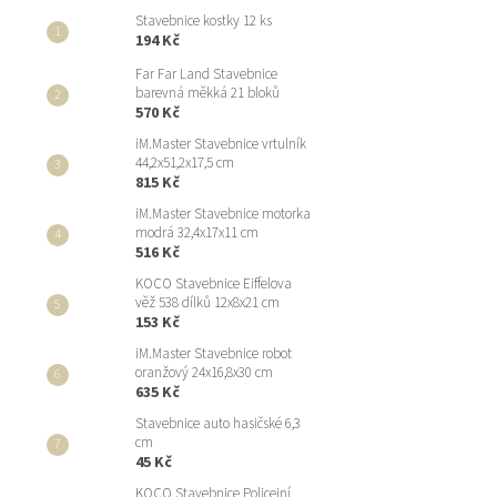
Stavebnice kostky 12 ks
194 Kč
Far Far Land Stavebnice
barevná měkká 21 bloků
570 Kč
iM.Master Stavebnice vrtulník
44,2x51,2x17,5 cm
815 Kč
iM.Master Stavebnice motorka
modrá 32,4x17x11 cm
516 Kč
KOCO Stavebnice Eiffelova
věž 538 dílků 12x8x21 cm
153 Kč
iM.Master Stavebnice robot
oranžový 24x16,8x30 cm
635 Kč
Stavebnice auto hasičské 6,3
cm
45 Kč
KOCO Stavebnice Policejní