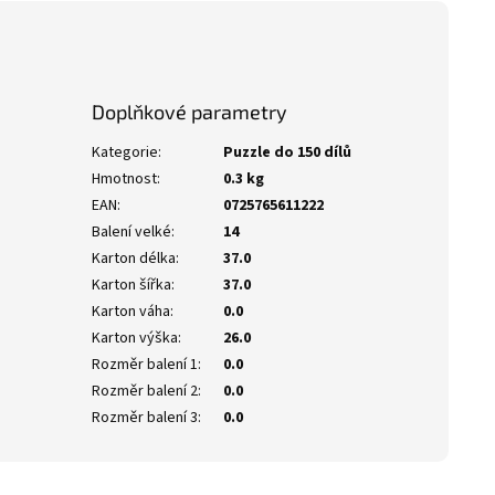
Doplňkové parametry
Kategorie
:
Puzzle do 150 dílů
Hmotnost
:
0.3 kg
EAN
:
0725765611222
Balení velké
:
14
Karton délka
:
37.0
Karton šířka
:
37.0
Karton váha
:
0.0
Karton výška
:
26.0
Rozměr balení 1
:
0.0
Rozměr balení 2
:
0.0
Rozměr balení 3
:
0.0