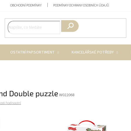
OBCHODNÍ PODMÍNKY
PODMÍNKY OCHRANY OSOBNÍCH ÚDAJŮ
Hledat
OSTATNÍ PAP.SORTIMENT
KANCELÁŘSKÉ POTŘEBY
and Double puzzle
W022068
osti hodnocení