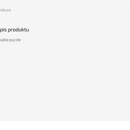
iskuze
opis produktu
ouble puzzle