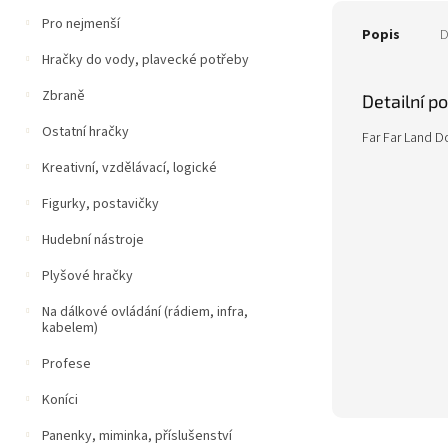
Pro nejmenší
Popis
D
Hračky do vody, plavecké potřeby
Zbraně
Detailní p
Ostatní hračky
Far Far Land D
Kreativní, vzdělávací, logické
Figurky, postavičky
Hudební nástroje
Plyšové hračky
Na dálkové ovládání (rádiem, infra,
kabelem)
Profese
Koníci
Panenky, miminka, příslušenství