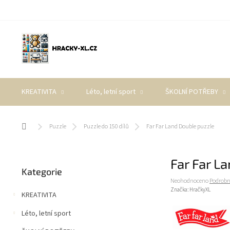
Přejít
na
obsah
KREATIVITA
Léto, letní sport
ŠKOLNÍ POTŘEBY
Domů
Puzzle
Puzzle do 150 dílů
Far Far Land Double puzzle
P
Far Far L
Přeskočit
o
Kategorie
kategorie
s
Průměrné
Neohodnoceno
Podrobn
t
hodnocení
Značka:
HračkyXL
KREATIVITA
r
produktu
a
je
Léto, letní sport
0,0
n
z