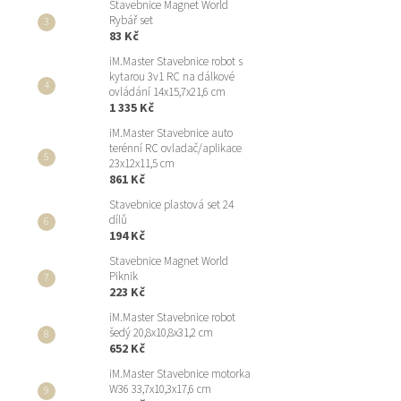
Stavebnice Magnet World
Rybář set
83 Kč
iM.Master Stavebnice robot s
kytarou 3v1 RC na dálkové
ovládání 14x15,7x21,6 cm
1 335 Kč
iM.Master Stavebnice auto
terénní RC ovladač/aplikace
23x12x11,5 cm
861 Kč
Stavebnice plastová set 24
dílů
194 Kč
Stavebnice Magnet World
Piknik
223 Kč
iM.Master Stavebnice robot
šedý 20,8x10,8x31,2 cm
652 Kč
iM.Master Stavebnice motorka
W36 33,7x10,3x17,6 cm