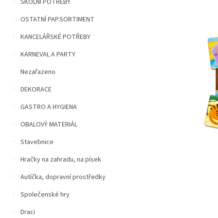
n
ŠKOLNÍ POTŘEBY
5
í
hvězdiček.
OSTATNÍ PAP.SORTIMENT
p
a
KANCELÁŘSKÉ POTŘEBY
n
e
KARNEVAL A PARTY
l
Nezařazeno
DEKORACE
GASTRO A HYGIENA
OBALOVÝ MATERIÁL
Stavebnice
Hračky na zahradu, na písek
Autíčka, dopravní prostředky
Společenské hry
Draci