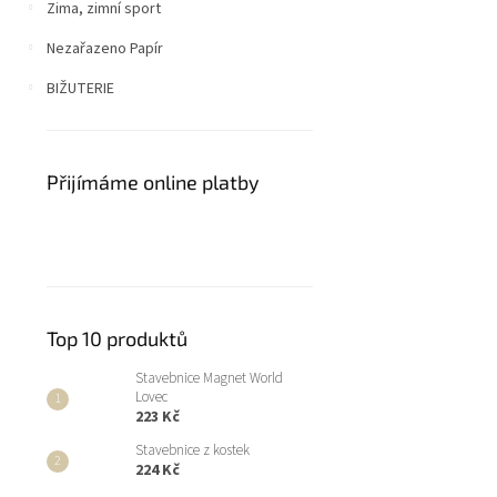
Zima, zimní sport
Nezařazeno Papír
BIŽUTERIE
Přijímáme online platby
Top 10 produktů
Stavebnice Magnet World
Lovec
223 Kč
Stavebnice z kostek
224 Kč