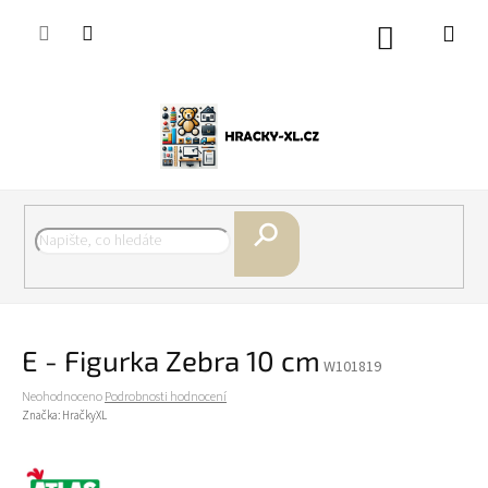
Přejít
na
Nákupní
obsah
košík
Hledat
E - Figurka Zebra 10 cm
W101819
Průměrné
Neohodnoceno
Podrobnosti hodnocení
hodnocení
Značka:
HračkyXL
produktu
je
0,0