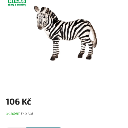
z
5
hvězdiček.
106 Kč
Měrná
Skladem
(>5 KS)
cena: