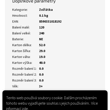
Doplňkové parametry
Kategorie
:
Zvířátka
Hmotnost
:
0.1 kg
EAN
:
8590331018192
Balení malé
:
120
Balení velké
:
240
Baterie
:
NE
Karton délka
:
52.0
Karton šířka
:
29.0
Karton váha
:
19.0
Karton výška
:
40.0
Rozměr balení 1
:
0.0
Rozměr balení 2
:
0.0
Rozměr balení 3
:
0.0
Věk
:
3+
Tento web používá soubory cookie. Dalším procházením
tohoto webu vyjadřujete souhlas s jejich používáním.. Více
informací
zde
.