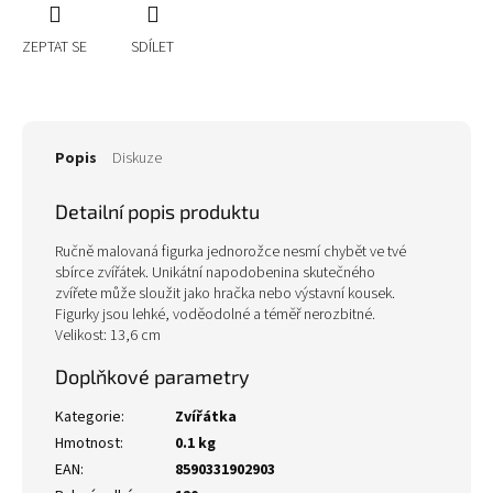
ZEPTAT SE
SDÍLET
Popis
Diskuze
Detailní popis produktu
Ručně malovaná figurka jednorožce nesmí chybět ve tvé
sbírce zvířátek. Unikátní napodobenina skutečného
zvířete může sloužit jako hračka nebo výstavní kousek.
Figurky jsou lehké, voděodolné a téměř nerozbitné.
Velikost: 13,6 cm
Doplňkové parametry
Kategorie
:
Zvířátka
Hmotnost
:
0.1 kg
EAN
:
8590331902903