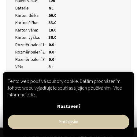
Balení velké
:
120
Baterie
:
NE
Karton délka
:
50.0
Karton šířka
:
33.0
Karton váha
:
18.0
Karton výška
:
38.0
Rozměr balení 1
:
0.0
Rozměr balení 2
:
0.0
Rozměr balení 3
:
0.0
Věk
:
3+
Tento web používá soubory cookie. Dalším procházením
tohoto webu vyjadřujete souhlas s jejich používáním.. Více
informací
zde
.
Nastavení
Souhlasím
Z
Copyright 2026
Hračky-XL
. Všechna práva vyhrazena.