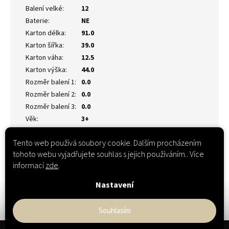
Balení velké
:
12
Baterie
:
NE
Karton délka
:
91.0
Karton šířka
:
39.0
Karton váha
:
12.5
Karton výška
:
44.0
Rozměr balení 1
:
0.0
Rozměr balení 2
:
0.0
Rozměr balení 3
:
0.0
Věk
:
3+
Tento web používá soubory cookie. Dalším procházením
tohoto webu vyjadřujete souhlas s jejich používáním.. Více
informací
zde
.
Nastavení
Souhlasím
Z