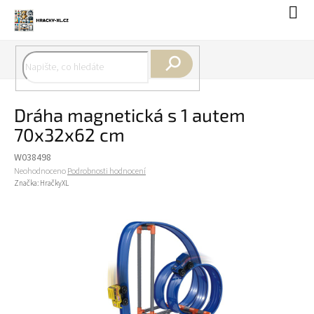
Přejít
Náku
na
koší
obsah
Hledat
Dráha magnetická s 1 autem
70x32x62 cm
W038498
Průměrné
Neohodnoceno
Podrobnosti hodnocení
hodnocení
Značka:
HračkyXL
produktu
je
0,0
z
5
hvězdiček.