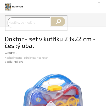
Přejít
Náku
na
koší
obsah
Hledat
Doktor - set v kufříku 23x22 cm -
český obal
W001915
Průměrné
Neohodnoceno
Podrobnosti hodnocení
hodnocení
Značka:
HračkyXL
produktu
je
0,0
z
5
hvězdiček.