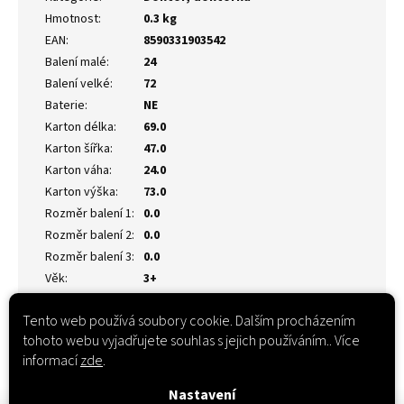
Hmotnost
:
0.3 kg
EAN
:
8590331903542
Balení malé
:
24
Balení velké
:
72
Baterie
:
NE
Karton délka
:
69.0
Karton šířka
:
47.0
Karton váha
:
24.0
Karton výška
:
73.0
Rozměr balení 1
:
0.0
Rozměr balení 2
:
0.0
Rozměr balení 3
:
0.0
Věk
:
3+
Tento web používá soubory cookie. Dalším procházením
tohoto webu vyjadřujete souhlas s jejich používáním.. Více
informací
zde
.
Nastavení