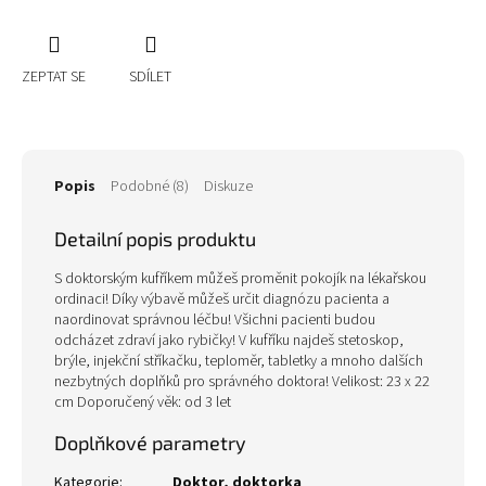
ZEPTAT SE
SDÍLET
Popis
Podobné (8)
Diskuze
Detailní popis produktu
S doktorským kufříkem můžeš proměnit pokojík na lékařskou
ordinaci! Díky výbavě můžeš určit diagnózu pacienta a
naordinovat správnou léčbu! Všichni pacienti budou
odcházet zdraví jako rybičky! V kufříku najdeš stetoskop,
brýle, injekční stříkačku, teploměr, tabletky a mnoho dalších
nezbytných doplňků pro správného doktora! Velikost: 23 x 22
cm Doporučený věk: od 3 let
Doplňkové parametry
Kategorie
:
Doktor, doktorka