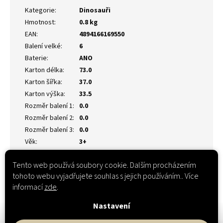
Kategorie
:
Dinosauři
Hmotnost
:
0.8 kg
EAN
:
4894166169550
Balení velké
:
6
Baterie
:
ANO
Karton délka
:
73.0
Karton šířka
:
37.0
Karton výška
:
33.5
Rozměr balení 1
:
0.0
Rozměr balení 2
:
0.0
Rozměr balení 3
:
0.0
Věk
:
3+
Tento web používá soubory cookie. Dalším procházením
tohoto webu vyjadřujete souhlas s jejich používáním.. Více
informací
zde
.
Nastavení