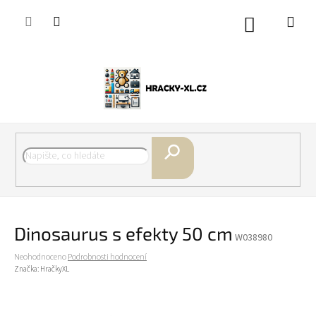
Přejít
na
Nákupní
obsah
košík
Hledat
Dinosaurus s efekty 50 cm
W038980
Průměrné
Neohodnoceno
Podrobnosti hodnocení
hodnocení
Značka:
HračkyXL
produktu
je
0,0