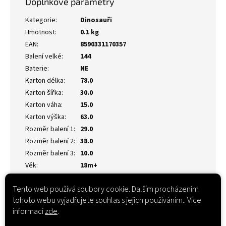
Doplňkové parametry
Kategorie
:
Dinosauři
Hmotnost
:
0.1 kg
EAN
:
8590331170357
Balení velké
:
144
Baterie
:
NE
Karton délka
:
78.0
Karton šířka
:
30.0
Karton váha
:
15.0
Karton výška
:
63.0
Rozměr balení 1
:
29.0
Rozměr balení 2
:
38.0
Rozměr balení 3
:
10.0
Věk
:
18m+
Tento web používá soubory cookie. Dalším procházením
tohoto webu vyjadřujete souhlas s jejich používáním.. Více
informací
zde
.