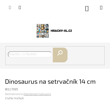
Přejít
na
Nákupní
obsah
košík
Hledat
Dinosaurus na setrvačník 14 cm
W117035
Průměrné
Neohodnoceno
Podrobnosti hodnocení
hodnocení
Značka:
HračkyXL
produktu
je