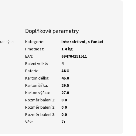
Doplňkové parametry
tranných
Kategorie
:
Interaktivní, s funkcí
Hmotnost
:
1.4 kg
EAN
:
694704151511
Balení velké
:
4
Baterie
:
ANO
Karton délka
:
46.0
Karton šířka
:
29.5
Karton výška
:
27.0
Rozměr balení 1
:
0.0
Rozměr balení 2
:
0.0
Rozměr balení 3
:
0.0
Věk
:
7+