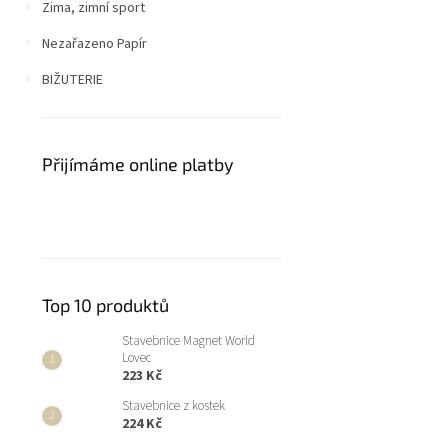
Zima, zimní sport
Nezařazeno Papír
BIŽUTERIE
Přijímáme online platby
Top 10 produktů
Stavebnice Magnet World
Lovec
223 Kč
Stavebnice z kostek
224 Kč