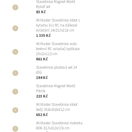
Stavebnice Magnet World
Rybář set
83 Kč
iM.Master Stavebnice robot s
kytarou 3v1 RC na dálkové
ovládání 14x15,7x21,6 cm
1 335 Kč
iM.Master Stavebnice auto
terénní RC ovladač/aplikace
23x12x11,5 cm
861 Kč
Stavebnice plastová set 24
dílů
194 Kč
Stavebnice Magnet World
Piknik
223 Kč
iM.Master Stavebnice robot
šedý 20,8x10,8x31,2 cm
652 Kč
iM.Master Stavebnice motorka
W36 33,7x10,3x17,6 cm