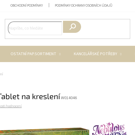
OBCHODNÍ PODMÍNKY
PODMÍNKY OCHRANY OSOBNÍCH ÚDAJŮ
Hledat
OSTATNÍ PAP.SORTIMENT
KANCELÁŘSKÉ POTŘEBY
ení
Tablet na kreslení
W014046
osti hodnocení