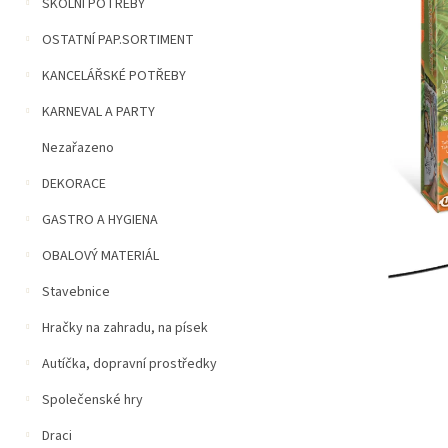
n
ŠKOLNÍ POTŘEBY
5
í
hvězdiček.
OSTATNÍ PAP.SORTIMENT
p
a
KANCELÁŘSKÉ POTŘEBY
n
e
KARNEVAL A PARTY
l
Nezařazeno
DEKORACE
GASTRO A HYGIENA
OBALOVÝ MATERIÁL
Stavebnice
Hračky na zahradu, na písek
Autíčka, dopravní prostředky
Společenské hry
Draci