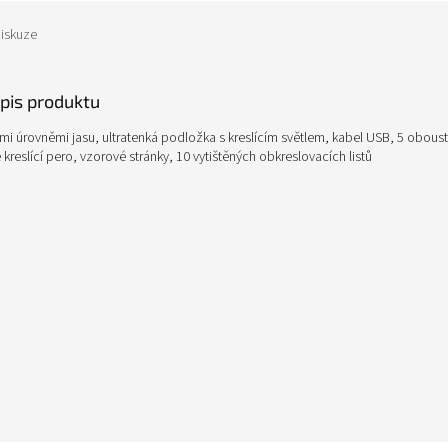
iskuze
opis produktu
3mi úrovněmi jasu, ultratenká podložka s kreslícím světlem, kabel USB, 5 obous
 kreslící pero, vzorové stránky, 10 vytištěných obkreslovacích listů