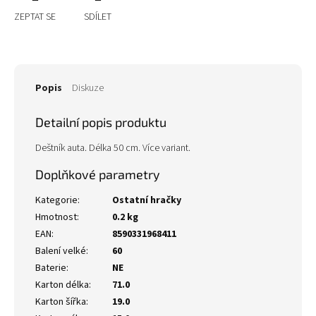
ZEPTAT SE
SDÍLET
Popis
Diskuze
Detailní popis produktu
Deštník auta. Délka 50 cm. Více variant.
Doplňkové parametry
Kategorie
:
Ostatní hračky
Hmotnost
:
0.2 kg
EAN
:
8590331968411
Balení velké
:
60
Baterie
:
NE
Karton délka
:
71.0
Karton šířka
:
19.0