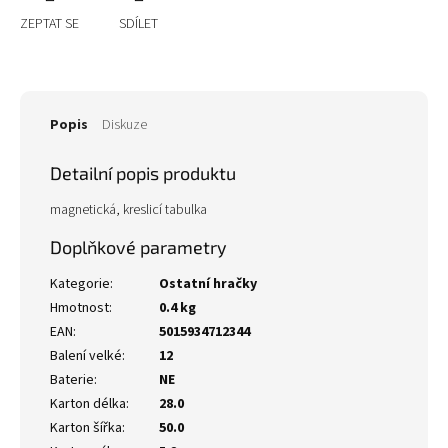
ZEPTAT SE
SDÍLET
Popis
Diskuze
Detailní popis produktu
magnetická, kreslicí tabulka
Doplňkové parametry
Kategorie
:
Ostatní hračky
Hmotnost
:
0.4 kg
EAN
:
5015934712344
Balení velké
:
12
Baterie
:
NE
Karton délka
:
28.0
Karton šířka
:
50.0