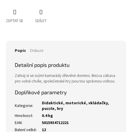
ZEPTAT SE
SDÍLET
Popis
Diskuze
Detailní popis produktu
Zahraj si se svými kamarády dřevěné domino. Bezva zábava
pro volné chvíle, společenské hry jsou tou správnou volbou.
Doplňkové parametry
Didaktické, motorické, vkládačky,
Kategorie
:
puzzle, hry
Hmotnost
:
0.4 kg
EAN
:
5015934712221
Balení velké
:
12