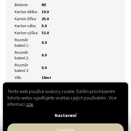
Baterie
:
NE
Karton délka
:
19.0
Karton šířka
:
25.0
Karton váha
:
5.0
Karton výška
:
32.0
Rozměr
0.0
balení 1
:
Rozměr
0.0
balení 2
:
Rozměr
0.0
balení 3
:
Věk
:
18m+
Tento web používá soubory cookie. Dalším procházením
tohoto webu vyjadřujete souhlas s jejich používáním.. Více
informací
zde
.
Nastavení
Souhlasím