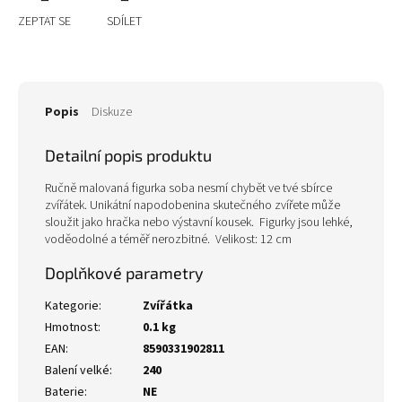
ZEPTAT SE
SDÍLET
Popis
Diskuze
Detailní popis produktu
Ručně malovaná figurka soba nesmí chybět ve tvé sbírce
zvířátek. Unikátní napodobenina skutečného zvířete může
sloužit jako hračka nebo výstavní kousek. Figurky jsou lehké,
voděodolné a téměř nerozbitné. Velikost: 12 cm
Doplňkové parametry
Kategorie
:
Zvířátka
Hmotnost
:
0.1 kg
EAN
:
8590331902811
Balení velké
:
240
Baterie
:
NE