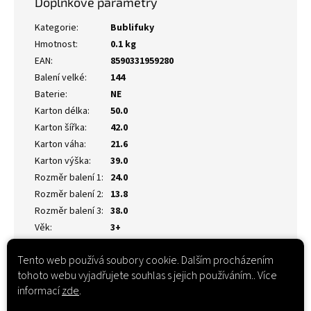
Doplňkové parametry
Kategorie
:
Bublifuky
Hmotnost
:
0.1 kg
EAN
:
8590331959280
Balení velké
:
144
Baterie
:
NE
Karton délka
:
50.0
Karton šířka
:
42.0
Karton váha
:
21.6
Karton výška
:
39.0
Rozměr balení 1
:
24.0
Rozměr balení 2
:
13.8
Rozměr balení 3
:
38.0
Věk
:
3+
Tento web používá soubory cookie. Dalším procházením
tohoto webu vyjadřujete souhlas s jejich používáním.. Více
informací
zde
.