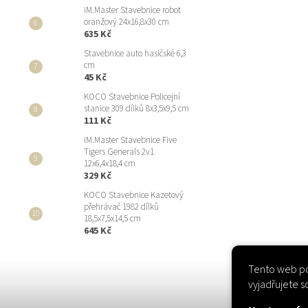
iM.Master Stavebnice robot
oranžový 24x16,8x30 cm
635 Kč
Stavebnice auto hasičské 6,3
cm
45 Kč
KOCO Stavebnice Policejní
stanice 309 dílků 8x3,5x9,5 cm
111 Kč
iM.Master Stavebnice Five
Tigers Generals 2v1
12x6,4x18,4 cm
329 Kč
KOCO Stavebnice Kazetový
přehrávač 1982 dílků
18,5x7,5x14,5 cm
645 Kč
Tento web po
vyjadřujete s