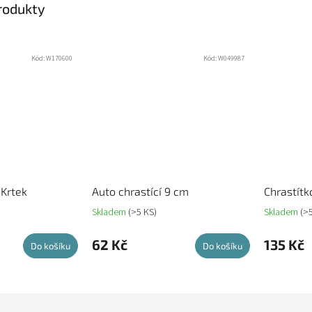
produkty
Kód:
W170600
Kód:
W049987
 Krtek
Auto chrastící 9 cm
Chrastít
Skladem
(>5 KS)
Skladem
(>
62 Kč
135 Kč
Do košíku
Do košíku