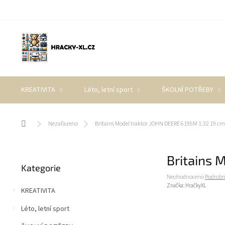
Přejít
na
obsah
KREATIVITA
Léto, letní sport
ŠKOLNÍ POTŘEBY
Domů
Nezařazeno
Britains Model traktor JOHN DEERE 6195M 1:32 19 cm
P
Britains 
Přeskočit
o
Kategorie
kategorie
s
Průměrné
Neohodnoceno
Podrobn
t
hodnocení
Značka:
HračkyXL
KREATIVITA
r
produktu
a
je
Léto, letní sport
0,0
n
z