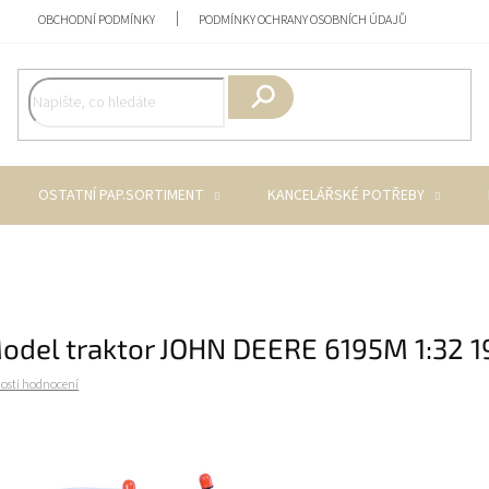
OBCHODNÍ PODMÍNKY
PODMÍNKY OCHRANY OSOBNÍCH ÚDAJŮ
Hledat
OSTATNÍ PAP.SORTIMENT
KANCELÁŘSKÉ POTŘEBY
Model traktor JOHN DEERE 6195M 1:32 
osti hodnocení