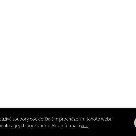
užívá soubory cookie. Dalším procházením tohoto webu
ouhlas s jejich používáním.. Více informací
zde
.