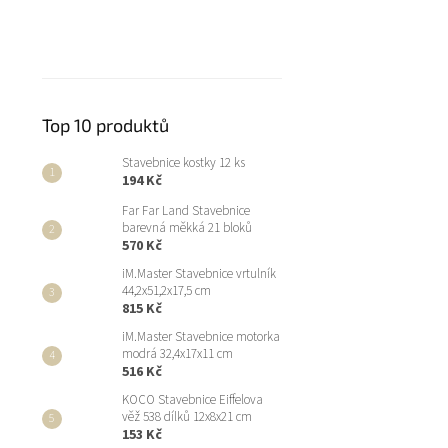
Top 10 produktů
Stavebnice kostky 12 ks
194 Kč
Far Far Land Stavebnice
barevná měkká 21 bloků
570 Kč
iM.Master Stavebnice vrtulník
44,2x51,2x17,5 cm
815 Kč
iM.Master Stavebnice motorka
modrá 32,4x17x11 cm
516 Kč
KOCO Stavebnice Eiffelova
věž 538 dílků 12x8x21 cm
153 Kč