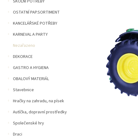
n
ŠKOLNÍ POTŘEBY
5
í
hvězdiček.
OSTATNÍ PAP.SORTIMENT
p
a
KANCELÁŘSKÉ POTŘEBY
n
e
KARNEVAL A PARTY
l
Nezařazeno
DEKORACE
GASTRO A HYGIENA
OBALOVÝ MATERIÁL
Stavebnice
Hračky na zahradu, na písek
Autíčka, dopravní prostředky
Společenské hry
Draci