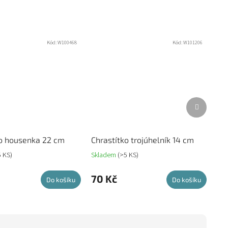
Kód:
W100468
Kód:
W101206
Další
produkt
ko housenka 22 cm
Chrastítko trojúhelník 14 cm
5 KS)
Skladem
(>5 KS)
70 Kč
Do košíku
Do košíku