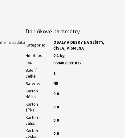
Doplňkové parametry
e tmě na padáku
OBALY A DESKY NA SEŠITY,
Kategorie
:
ČÍSLA, PÍSMENA
Hmotnost
:
0.1 kg
EAN
:
8594029891012
Balení
1
velké
:
Baterie
:
NE
Karton
0.0
délka
:
Karton
0.0
šířka
:
Karton
0.0
váha
:
Karton
0.0
výška
: