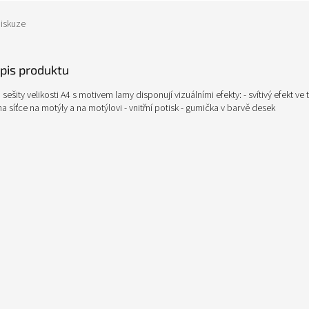
iskuze
opis produktu
 sešity velikosti A4 s motivem lamy disponují vizuálními efekty: - svítivý efekt v
t na síťce na motýly a na motýlovi - vnitřní potisk - gumička v barvě desek