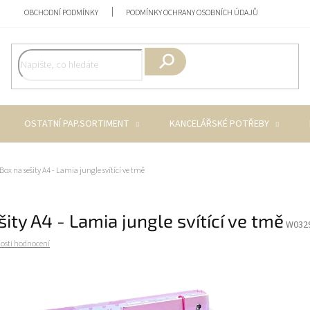
OBCHODNÍ PODMÍNKY
PODMÍNKY OCHRANY OSOBNÍCH ÚDAJŮ
Hledat
OSTATNÍ PAP.SORTIMENT
KANCELÁŘSKÉ POTŘEBY
Box na sešity A4 - Lamia jungle svítící ve tmě
ity A4 - Lamia jungle svítící ve tmě
W032
osti hodnocení