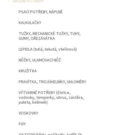
n
ŠKOLNÍ POTŘEBY
5
í
hvězdiček.
PSACÍ POTŘEBY, NÁPLNĚ
p
a
KALKULAČKY
n
e
TUŽKY, MECHANICKÉ TUŽKY, TUHY,
GUMY, OŘEZÁVÁTKA
l
LEPIDLA (tuhá, tekutá, vteřinová)
NŮŽKY, ULAMOVACÍ NŮŽ
KRUŽÍTKA
PRAVÍTKA, TROJÚHELNÍKY, UHLOMĚRY
VÝTVARNÉ POTŘEBY (štetce,
vodovky, temperky, ubrus, zástěra,
paleta, kelímek)
VOSKOVKY
FIXY