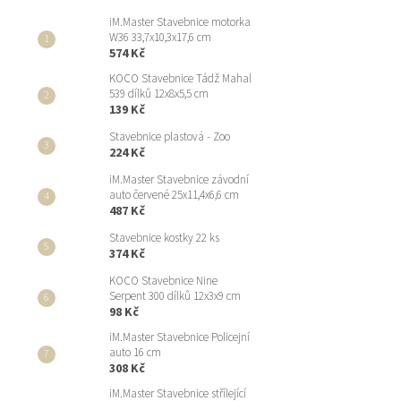
iM.Master Stavebnice motorka
W36 33,7x10,3x17,6 cm
574 Kč
KOCO Stavebnice Tádž Mahal
539 dílků 12x8x5,5 cm
139 Kč
Stavebnice plastová - Zoo
224 Kč
iM.Master Stavebnice závodní
auto červené 25x11,4x6,6 cm
487 Kč
Stavebnice kostky 22 ks
374 Kč
KOCO Stavebnice Nine
Serpent 300 dílků 12x3x9 cm
98 Kč
iM.Master Stavebnice Policejní
auto 16 cm
308 Kč
iM.Master Stavebnice střílející