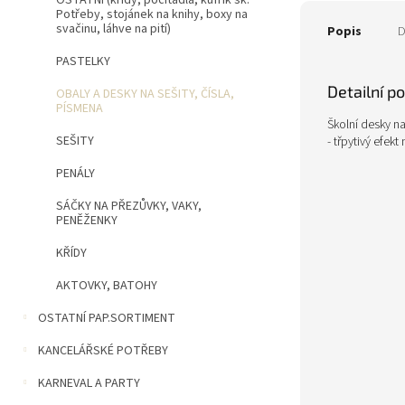
OSTATNÍ (křídy, počítadla, kufřík šk.
Potřeby, stojánek na knihy, boxy na
svačinu, láhve na pití)
Popis
D
PASTELKY
Detailní p
OBALY A DESKY NA SEŠITY, ČÍSLA,
PÍSMENA
Školní desky na
SEŠITY
- třpytivý efek
PENÁLY
SÁČKY NA PŘEZŮVKY, VAKY,
PENĚŽENKY
KŘÍDY
AKTOVKY, BATOHY
OSTATNÍ PAP.SORTIMENT
KANCELÁŘSKÉ POTŘEBY
KARNEVAL A PARTY