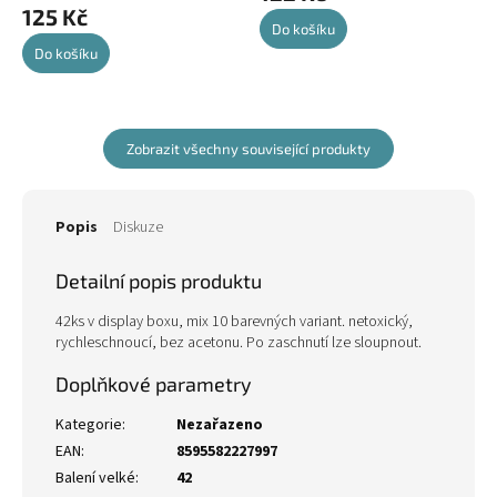
125 Kč
Do košíku
Do košíku
Zobrazit všechny související produkty
Popis
Diskuze
Detailní popis produktu
42ks v display boxu, mix 10 barevných variant. netoxický,
rychleschnoucí, bez acetonu. Po zaschnutí lze sloupnout.
Doplňkové parametry
Kategorie
:
Nezařazeno
EAN
:
8595582227997
Balení velké
:
42