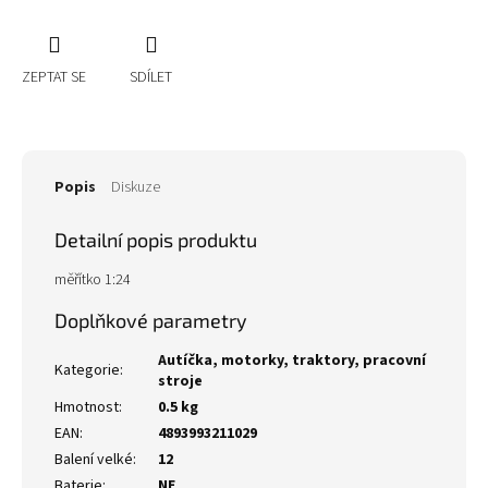
ZEPTAT SE
SDÍLET
Popis
Diskuze
Detailní popis produktu
měřítko 1:24
Doplňkové parametry
Autíčka, motorky, traktory, pracovní
Kategorie
:
stroje
Hmotnost
:
0.5 kg
EAN
:
4893993211029
Balení velké
:
12
Baterie
:
NE