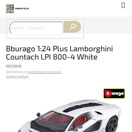
Přejít
Náku
na
koší
obsah
Hledat
Bburago 1:24 Plus Lamborghini
Countach LPI 800-4 White
W034846
Průměrné
Neohodnoceno
Podrobnosti hodnocení
hodnocení
Značka:
HračkyXL
produktu
je
0,0
z
5
hvězdiček.