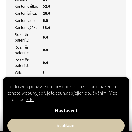
Karton délka
:
52.0
Karton šířka
:
26.0
Karton váha
:
6.5
Karton výška
:
33.0
Rozměr
0.0
balení 1
:
Rozměr
0.0
balení 2
:
Rozměr
0.0
balení 3
:
Věk
:
3
Tento web používá soubory cookie. Dalším procházením
tohoto webu vyjadřujete souhlas s jejich používáním.. Více
informací
zde
.
Nastavení
Souhlasím