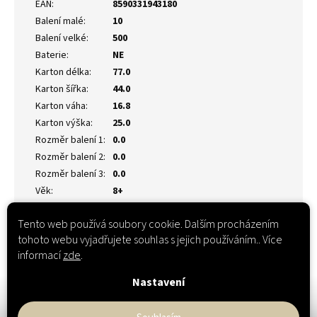
EAN
:
8590331943180
Balení malé
:
10
Balení velké
:
500
Baterie
:
NE
Karton délka
:
77.0
Karton šířka
:
44.0
Karton váha
:
16.8
Karton výška
:
25.0
Rozměr balení 1
:
0.0
Rozměr balení 2
:
0.0
Rozměr balení 3
:
0.0
Věk
:
8+
Tento web používá soubory cookie. Dalším procházením
tohoto webu vyjadřujete souhlas s jejich používáním.. Více
informací
zde
.
Nastavení