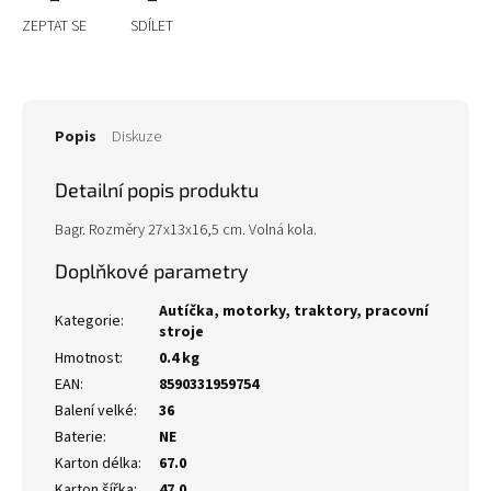
ZEPTAT SE
SDÍLET
Popis
Diskuze
Detailní popis produktu
Bagr. Rozměry 27x13x16,5 cm. Volná kola.
Doplňkové parametry
Autíčka, motorky, traktory, pracovní
Kategorie
:
stroje
Hmotnost
:
0.4 kg
EAN
:
8590331959754
Balení velké
:
36
Baterie
:
NE
Karton délka
:
67.0
Karton šířka
:
47.0