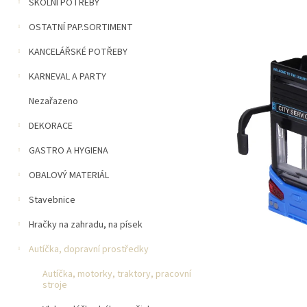
n
ŠKOLNÍ POTŘEBY
5
í
hvězdiček.
OSTATNÍ PAP.SORTIMENT
p
a
KANCELÁŘSKÉ POTŘEBY
n
e
KARNEVAL A PARTY
l
Nezařazeno
DEKORACE
GASTRO A HYGIENA
OBALOVÝ MATERIÁL
Stavebnice
Hračky na zahradu, na písek
Autíčka, dopravní prostředky
Autíčka, motorky, traktory, pracovní
stroje