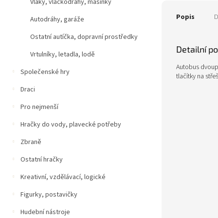
Vlaky, vláčkodráhy, mašinky
Popis
D
Autodráhy, garáže
Ostatní autíčka, dopravní prostředky
Detailní p
Vrtulníky, letadla, lodě
Autobus dvoupa
Společenské hry
tlačítky na stř
Draci
Pro nejmenší
Hračky do vody, plavecké potřeby
Zbraně
Ostatní hračky
Kreativní, vzdělávací, logické
Figurky, postavičky
Hudební nástroje