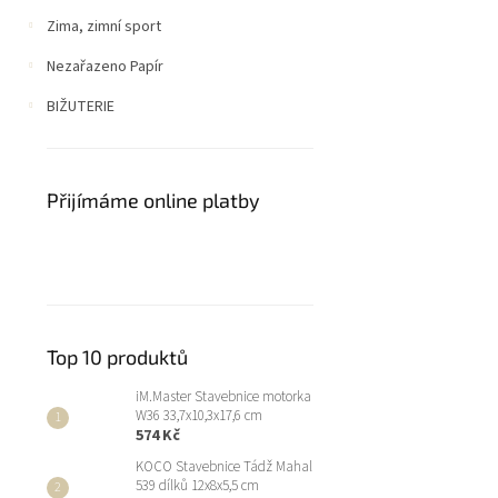
Zima, zimní sport
Nezařazeno Papír
BIŽUTERIE
Přijímáme online platby
Top 10 produktů
iM.Master Stavebnice motorka
W36 33,7x10,3x17,6 cm
574 Kč
KOCO Stavebnice Tádž Mahal
539 dílků 12x8x5,5 cm