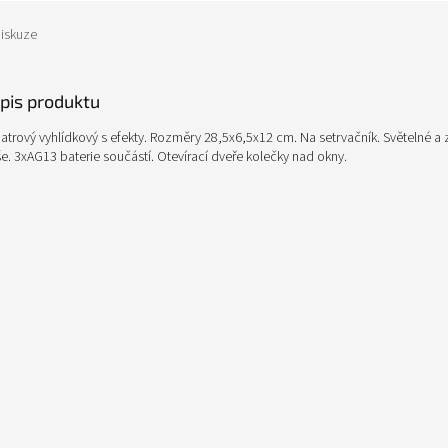
iskuze
opis produktu
trový vyhlídkový s efekty. Rozměry 28,5x6,5x12 cm. Na setrvačník. Světelné a 
eše. 3xAG13 baterie součástí. Otevírací dveře kolečky nad okny.