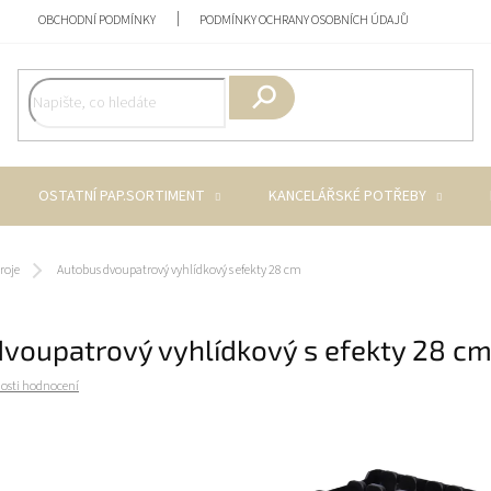
OBCHODNÍ PODMÍNKY
PODMÍNKY OCHRANY OSOBNÍCH ÚDAJŮ
Hledat
OSTATNÍ PAP.SORTIMENT
KANCELÁŘSKÉ POTŘEBY
roje
Autobus dvoupatrový vyhlídkový s efekty 28 cm
voupatrový vyhlídkový s efekty 28 c
osti hodnocení