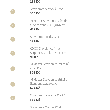
139 Kč
Stavebnice plastová - Zoo
224 Kč
iM.Master Stavebnice závodní
auto červené 25x11,4x6,6 cm
487 Kč
Stavebnice kostky 22 ks
374 Kč
KOCO Stavebnice Nine
Serpent 300 dílků 12x3x9 cm
98 Kč
iM.Master Stavebnice Policejní
auto 16 cm
308 Kč
iM.Master Stavebnice střílející
škorpion 30x22,5x23 cm
674 Kč
Stavebnice plastová 60 dílů
389 Kč
Stavebnice Magnet World