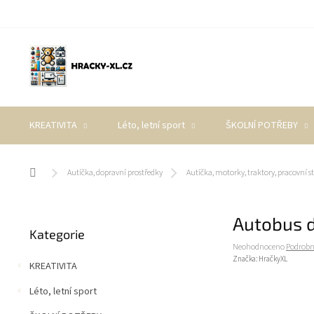
Přejít
na
obsah
KREATIVITA
Léto, letní sport
ŠKOLNÍ POTŘEBY
Domů
Autíčka, dopravní prostředky
Autíčka, motorky, traktory, pracovní st
P
Autobus d
Přeskočit
o
Kategorie
kategorie
s
Průměrné
Neohodnoceno
Podrobn
t
hodnocení
Značka:
HračkyXL
KREATIVITA
r
produktu
a
je
Léto, letní sport
0,0
n
z