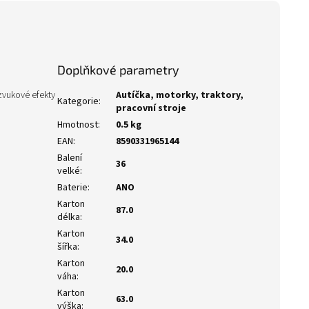
Doplňkové parametry
zvukové efekty
Autíčka, motorky, traktory,
Kategorie
:
pracovní stroje
Hmotnost
:
0.5 kg
EAN
:
8590331965144
Balení
36
velké
:
Baterie
:
ANO
Karton
87.0
délka
:
Karton
34.0
šířka
:
Karton
20.0
váha
:
Karton
63.0
výška
: