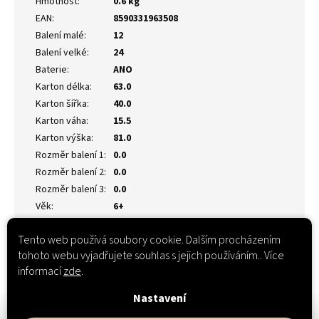
Hmotnost
:
0.6 kg
EAN
:
8590331963508
Balení malé
:
12
Balení velké
:
24
Baterie
:
ANO
Karton délka
:
63.0
Karton šířka
:
40.0
Karton váha
:
15.5
Karton výška
:
81.0
Rozměr balení 1
:
0.0
Rozměr balení 2
:
0.0
Rozměr balení 3
:
0.0
Věk
:
6+
Tento web používá soubory cookie. Dalším procházením
tohoto webu vyjadřujete souhlas s jejich používáním.. Více
informací
zde
.
Nastavení