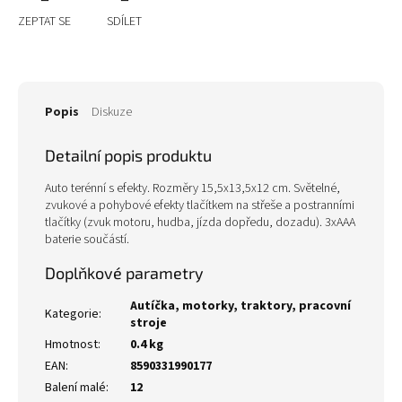
ZEPTAT SE
SDÍLET
Popis
Diskuze
Detailní popis produktu
Auto terénní s efekty. Rozměry 15,5x13,5x12 cm. Světelné,
zvukové a pohybové efekty tlačítkem na střeše a postranními
tlačítky (zvuk motoru, hudba, jízda dopředu, dozadu). 3xAAA
baterie součástí.
Doplňkové parametry
Autíčka, motorky, traktory, pracovní
Kategorie
:
stroje
Hmotnost
:
0.4 kg
EAN
:
8590331990177
Balení malé
:
12