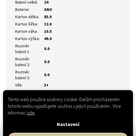
Balení velké
:
24
Baterie
:
ANO
Karton délka
:
85.0
Karton šířka
:
32.0
Karton váha
:
10.5
Karton výška
:
49.0
Rozměr
0.0
balení 1
:
Rozměr
0.0
balení 2
:
Rozměr
0.0
balení 3
:
Věk
:
3+
Tento web používá soubory cookie. Dalším procházením
tohoto webu vyjadřujete souhlas s jejich používáním.. Více
informací
zde
.
Nastavení