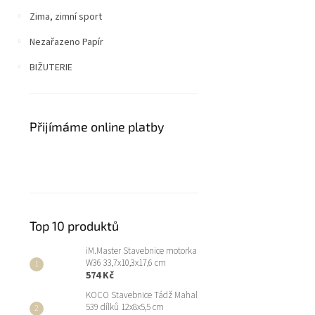
Zima, zimní sport
Nezařazeno Papír
BIŽUTERIE
Přijímáme online platby
Top 10 produktů
iM.Master Stavebnice motorka
W36 33,7x10,3x17,6 cm
574 Kč
KOCO Stavebnice Tádž Mahal
539 dílků 12x8x5,5 cm