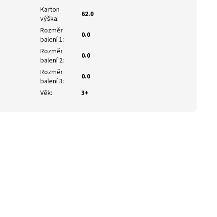
Karton
62.0
výška
:
Rozměr
0.0
balení 1
:
Rozměr
0.0
balení 2
:
Rozměr
0.0
balení 3
:
Věk
:
3+