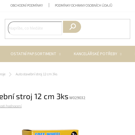
OBCHODNÍ PODMÍNKY
PODMÍNKY OCHRANY OSOBNÍCH ÚDAJŮ
Hledat
OSTATNÍ PAP.SORTIMENT
KANCELÁŘSKÉ POTŘEBY
roje
Auto stavební stroj 12 cm 3ks
ební stroj 12 cm 3ks
W029032
osti hodnocení