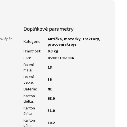
Doplňkové parametry
 sklápěcí
Autíčka, motorky, traktory,
Kategorie
:
pracovní stroje
Hmotnost
:
0.3 kg
EAN
:
8590331963904
Balení
18
malé
:
Balení
36
velké
:
Baterie
:
NE
Karton
68.0
délka
:
Karton
31.0
šířka
:
Karton
10.2
váha
: