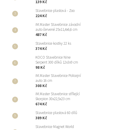
139 Kč
Stavebnice plastová - Zoo
224 Kč
iM.Master Stavebnice závodní
auto červené 25x11,4x6,6 cm
487 Kč
Stavebnice kostky 22 ks
374 Kč
KOCO Stavebnice Nine
Serpent 300 dílků 12x3x9 cm
98 Kč
iM.Master Stavebnice Policejní
auto 16 cm
308 Kč
iM.Master Stavebnice střílející
škorpion 30x22,5x23 cm
674 Kč
Stavebnice plastová 60 dílů
389 Kč
Stavebnice Magnet World