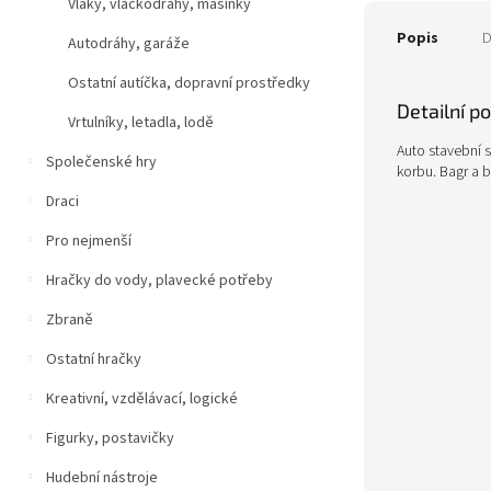
Vlaky, vláčkodráhy, mašinky
Popis
D
Autodráhy, garáže
Ostatní autíčka, dopravní prostředky
Detailní p
Vrtulníky, letadla, lodě
Auto stavební s
Společenské hry
korbu. Bagr a b
Draci
Pro nejmenší
Hračky do vody, plavecké potřeby
Zbraně
Ostatní hračky
Kreativní, vzdělávací, logické
Figurky, postavičky
Hudební nástroje