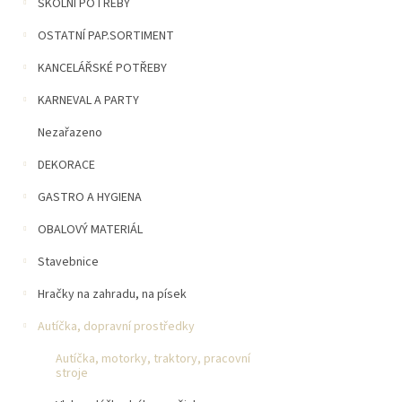
n
ŠKOLNÍ POTŘEBY
5
í
hvězdiček.
OSTATNÍ PAP.SORTIMENT
p
a
KANCELÁŘSKÉ POTŘEBY
n
e
KARNEVAL A PARTY
l
Nezařazeno
DEKORACE
GASTRO A HYGIENA
OBALOVÝ MATERIÁL
Stavebnice
Hračky na zahradu, na písek
Autíčka, dopravní prostředky
Autíčka, motorky, traktory, pracovní
stroje