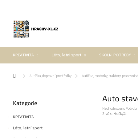
Přejít
na
obsah
KREATIVITA
Léto, letní sport
ŠKOLNÍ POTŘEBY
Domů
Autíčka, dopravní prostředky
Autíčka, motorky, traktory, pracovní st
P
Auto stav
Přeskočit
o
Kategorie
kategorie
s
Průměrné
Neohodnoceno
Podrobn
t
hodnocení
Značka:
HračkyXL
KREATIVITA
r
produktu
a
je
Léto, letní sport
0,0
n
z