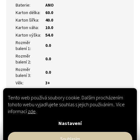
Baterie
:
ANO
Karton délka
:
60.0
Karton šířka
:
40.0
Karton váha
:
10.0
Karton výška
:
54.0
Rozměr
0.0
balení 1
:
Rozměr
0.0
balení 2
:
Rozměr
0.0
balení 3
:
Věk
:
3+
Tento web používá soubory cookie. Dalším procházením
tohoto webu vyjadřujete souhlas s jejich používáním.. Více
informací
zde
.
Nastavení
Souhlasím