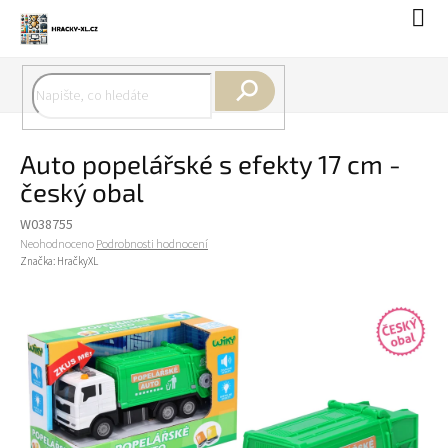
Přejít
Náku
na
koší
obsah
Hledat
Auto popelářské s efekty 17 cm -
český obal
W038755
Průměrné
Neohodnoceno
Podrobnosti hodnocení
hodnocení
Značka:
HračkyXL
produktu
je
0,0
z
5
hvězdiček.