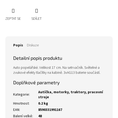
ZEPTAT SE
SDÍLET
Popis
Diskuze
Detailní popis produktu
Auto popelářské. Velikost 17 cm. Na setrvačník. Světelné a
zvukové efekty tlačítky na kabině. 3xAG13 baterie součástí.
Doplňkové parametry
Autíčka, motorky, traktory, pracovní
Kategorie
:
stroje
Hmotnost
:
0.2 kg
EAN
:
8590331991167
Balení velké
:
48