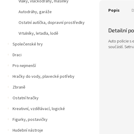
Vlaky, vláčkodráhy, mašinky
Popis
D
Autodráhy, garáže
Ostatní autíčka, dopravní prostředky
Detailní p
Vrtulníky, letadla, lodě
Auto policie s 
Společenské hry
součástí. Setrv
Draci
Pro nejmenší
Hračky do vody, plavecké potřeby
Zbraně
Ostatní hračky
Kreativní, vzdělávací, logické
Figurky, postavičky
Hudební nástroje