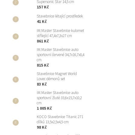
Supersonic Star 14,5 cm
157 Kč
Stavebnice létající prostředek
41 Kč
iM.Master Stavebnice kulomet
střílející 47,4x7,3x27 cm
861 Kč
iM.Master Stavebnice auto
sportovní červené 34,7x16,7x8,4
cm
815 Kč
Stavebnice Magnet World
Lovec démonů set
83 Kč
iM.Master Stavebnice auto
sportovní žluté 33,6x15,7x10,2
cm
1 005 Kč
KOCO Stavebnice Titanic 271
dílků 13,5x2,5x4,5 cm
98 Kč