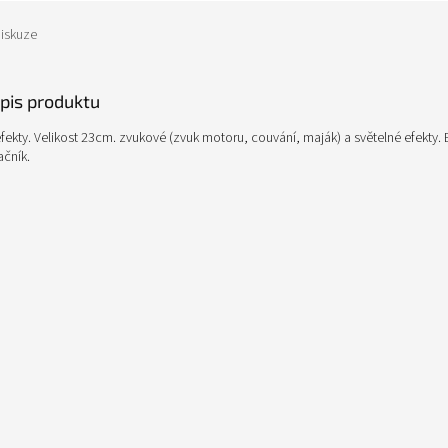
iskuze
opis produktu
efekty. Velikost 23cm. zvukové (zvuk motoru, couvání, maják) a světelné efekty.
ačník.