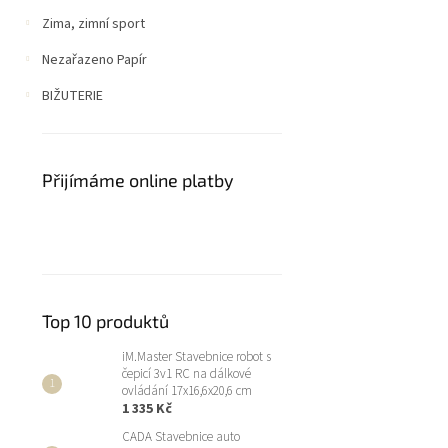
Zima, zimní sport
Nezařazeno Papír
BIŽUTERIE
Přijímáme online platby
Top 10 produktů
iM.Master Stavebnice robot s
čepicí 3v1 RC na dálkové
ovládání 17x16,6x20,6 cm
1 335 Kč
CADA Stavebnice auto