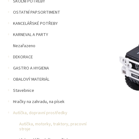
n
ŠKOLNÍ POTŘEBY
5
í
hvězdiček.
OSTATNÍ PAP.SORTIMENT
p
a
KANCELÁŘSKÉ POTŘEBY
n
e
KARNEVAL A PARTY
l
Nezařazeno
DEKORACE
GASTRO A HYGIENA
OBALOVÝ MATERIÁL
Stavebnice
Hračky na zahradu, na písek
Autíčka, dopravní prostředky
Autíčka, motorky, traktory, pracovní
stroje