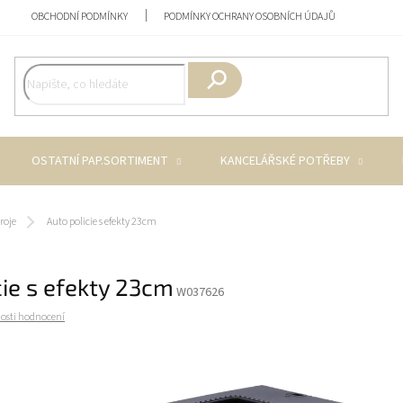
OBCHODNÍ PODMÍNKY
PODMÍNKY OCHRANY OSOBNÍCH ÚDAJŮ
Hledat
OSTATNÍ PAP.SORTIMENT
KANCELÁŘSKÉ POTŘEBY
roje
Auto policie s efekty 23cm
cie s efekty 23cm
W037626
osti hodnocení