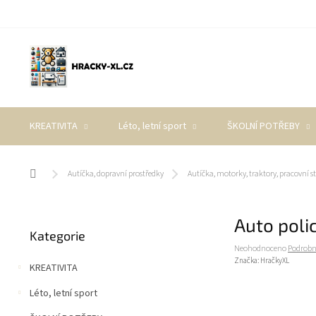
Přejít
na
obsah
KREATIVITA
Léto, letní sport
ŠKOLNÍ POTŘEBY
Domů
Autíčka, dopravní prostředky
Autíčka, motorky, traktory, pracovní st
P
Auto poli
Přeskočit
o
Kategorie
kategorie
s
Průměrné
Neohodnoceno
Podrobn
t
hodnocení
Značka:
HračkyXL
KREATIVITA
r
produktu
a
je
Léto, letní sport
0,0
n
z