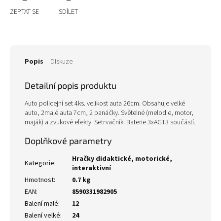
ZEPTAT SE
SDÍLET
Popis
Diskuze
Detailní popis produktu
Auto policejní set 4ks. velikost auta 26cm. Obsahuje velké
auto, 2malé auta 7cm, 2 panáčky. Světelné (melodie, motor,
maják) a zvukové efekty. Setrvačník. Baterie 3xAG13 součástí.
Doplňkové parametry
Hračky didaktické, motorické,
Kategorie
:
interaktivní
Hmotnost
:
0.7 kg
EAN
:
8590331982905
Balení malé
:
12
Balení velké
:
24