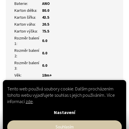
Baterie
:
ANO
Karton délka
:
80.0
Karton šířka
:
43.5
Karton váha
:
20.5
Karton výška
:
75.5
Rozměr balení
0.0
1
:
Rozměr balení
0.0
2
:
Rozměr balení
0.0
3
:
Věk
:
18m+
Tento web používá soubory cookie. Dalším procházením
tohoto webu vyjadřujete souhlas s jejich používáním.. Více
informací
zde
.
Nastavení
Souhlasím