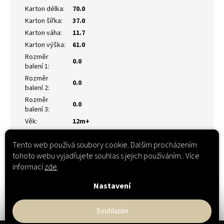
Karton délka
:
70.0
Karton šířka
:
37.0
Karton váha
:
11.7
Karton výška
:
61.0
Rozměr
0.0
balení 1
:
Rozměr
0.0
balení 2
:
Rozměr
0.0
balení 3
:
Věk
:
12m+
Tento web používá soubory cookie. Dalším procházením
tohoto webu vyjadřujete souhlas s jejich používáním.. Více
informací
zde
.
Nastavení
Souhlasím