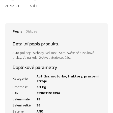
ZEPTAT SE
SDÍLET
Popis
Diskuze
Detailní popis produktu
Auto policejní s efekty. Velikost 15cm. Světelné a zvukové
efekty. Volná kola. 2xAAA baterie součástí.
Doplňkové parametry
Autíčka, motorky, traktory, pracovní
Kategorie
:
stroje
Hmotnost
:
0.3 kg
EAN
:
8590331934294
Balení malé
:
18
Balení velké
:
36
Baterie
:
ANO