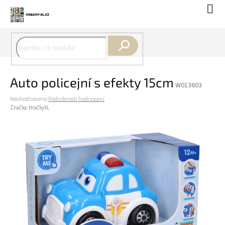
Přejít
Náku
na
koší
obsah
Hledat
Auto policejní s efekty 15cm
W013603
Průměrné
Neohodnoceno
Podrobnosti hodnocení
hodnocení
Značka:
HračkyXL
produktu
je
0,0
z
5
hvězdiček.