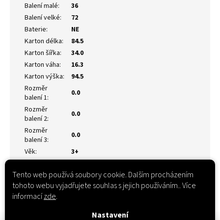
Balení malé
:
36
Balení velké
:
72
Baterie
:
NE
Karton délka
:
84.5
Karton šířka
:
34.0
Karton váha
:
16.3
Karton výška
:
94.5
Rozměr
0.0
balení 1
:
Rozměr
0.0
balení 2
:
Rozměr
0.0
balení 3
:
Věk
:
3+
Tento web používá soubory cookie. Dalším procházením
tohoto webu vyjadřujete souhlas s jejich používáním.. Více
informací
zde
.
Nastavení