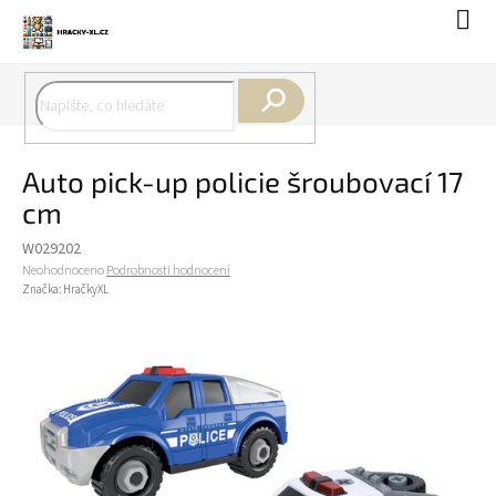
Přejít
Náku
na
koší
obsah
Hledat
Auto pick-up policie šroubovací 17
cm
W029202
Průměrné
Neohodnoceno
Podrobnosti hodnocení
hodnocení
Značka:
HračkyXL
produktu
je
0,0
z
5
hvězdiček.