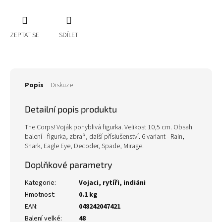
ZEPTAT SE
SDÍLET
Popis
Diskuze
Detailní popis produktu
The Corps! Voják pohyblivá figurka. Velikost 10,5 cm. Obsah
balení - figurka, zbraň, další příslušenství. 6 variant - Rain,
Shark, Eagle Eye, Decoder, Spade, Mirage.
Doplňkové parametry
Kategorie
:
Vojaci, rytíři, indiáni
Hmotnost
:
0.1 kg
EAN
:
048242047421
Balení velké
:
48