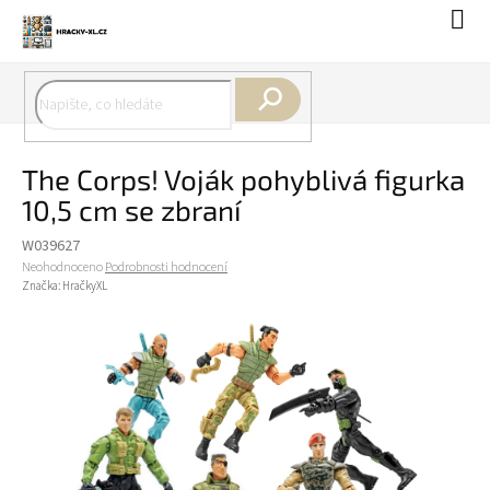
Přejít
Náku
na
koší
obsah
Hledat
The Corps! Voják pohyblivá figurka
10,5 cm se zbraní
W039627
Průměrné
Neohodnoceno
Podrobnosti hodnocení
hodnocení
Značka:
HračkyXL
produktu
je
0,0
z
5
hvězdiček.