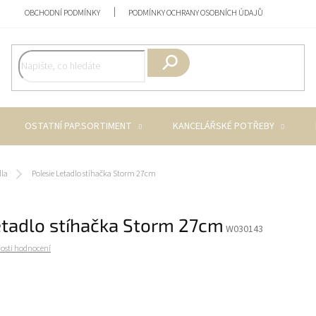
OBCHODNÍ PODMÍNKY
PODMÍNKY OCHRANY OSOBNÍCH ÚDAJŮ
Hledat
OSTATNÍ PAP.SORTIMENT
KANCELÁŘSKÉ POTŘEBY
dla
Polesie Letadlo stíhačka Storm 27cm
etadlo stíhačka Storm 27cm
W030143
osti hodnocení