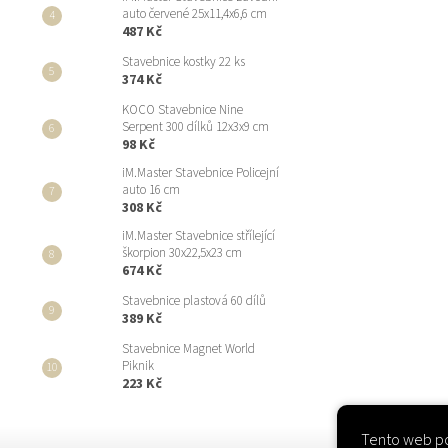
auto červené 25x11,4x6,6 cm
487 Kč
Stavebnice kostky 22 ks
374 Kč
KOCO Stavebnice Nine
Serpent 300 dílků 12x3x9 cm
98 Kč
iM.Master Stavebnice Policejní
auto 16 cm
308 Kč
iM.Master Stavebnice střílející
škorpion 30x22,5x23 cm
674 Kč
Stavebnice plastová 60 dílů
389 Kč
Stavebnice Magnet World
Piknik
223 Kč
Tento web po