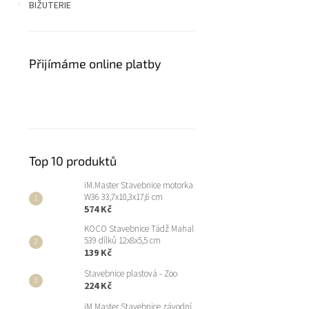
BIŽUTERIE
Přijímáme online platby
Top 10 produktů
iM.Master Stavebnice motorka
W36 33,7x10,3x17,6 cm
574 Kč
KOCO Stavebnice Tádž Mahal
539 dílků 12x8x5,5 cm
139 Kč
Stavebnice plastová - Zoo
224 Kč
iM.Master Stavebnice závodní