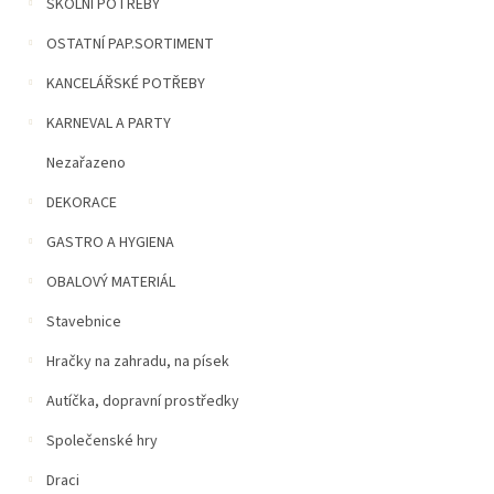
n
ŠKOLNÍ POTŘEBY
5
í
hvězdiček.
OSTATNÍ PAP.SORTIMENT
p
a
KANCELÁŘSKÉ POTŘEBY
n
e
KARNEVAL A PARTY
l
Nezařazeno
DEKORACE
GASTRO A HYGIENA
OBALOVÝ MATERIÁL
Stavebnice
Hračky na zahradu, na písek
Autíčka, dopravní prostředky
Společenské hry
Draci