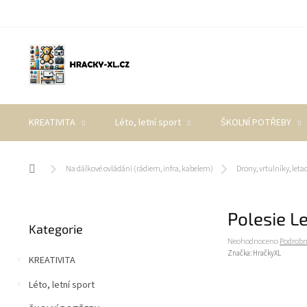
Přejít
na
obsah
KREATIVITA
Léto, letní sport
ŠKOLNÍ POTŘEBY
Domů
Na dálkové ovládání (rádiem, infra, kabelem)
Drony, vrtulníky, leta
P
Polesie L
Přeskočit
o
Kategorie
kategorie
s
Průměrné
Neohodnoceno
Podrobn
t
hodnocení
Značka:
HračkyXL
KREATIVITA
r
produktu
a
je
Léto, letní sport
0,0
n
z