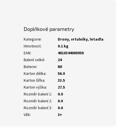
Doplňkové parametry
Kategorie
:
Drony, vrtulníky, letadla
Hmotnost
:
0.1 kg
EAN
:
4810344080950
Balení velké
:
24
Baterie
:
NE
Karton délka
:
56.0
Karton šířka
:
33.5
Karton výška
:
27.5
Rozměr balení 1
:
0.0
Rozměr balení 2
:
0.0
Rozměr balení 3
:
0.0
Věk
:
3+