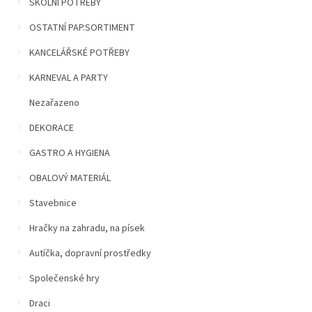
n
ŠKOLNÍ POTŘEBY
í
OSTATNÍ PAP.SORTIMENT
p
a
KANCELÁŘSKÉ POTŘEBY
n
e
KARNEVAL A PARTY
l
Nezařazeno
DEKORACE
GASTRO A HYGIENA
OBALOVÝ MATERIÁL
Stavebnice
Hračky na zahradu, na písek
Autíčka, dopravní prostředky
Společenské hry
Draci