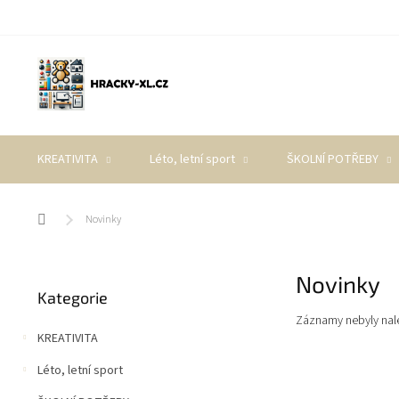
Přejít
na
obsah
KREATIVITA
Léto, letní sport
ŠKOLNÍ POTŘEBY
Domů
Novinky
P
Novinky
Přeskočit
o
Kategorie
kategorie
s
Záznamy nebyly nale
t
KREATIVITA
r
a
Léto, letní sport
n