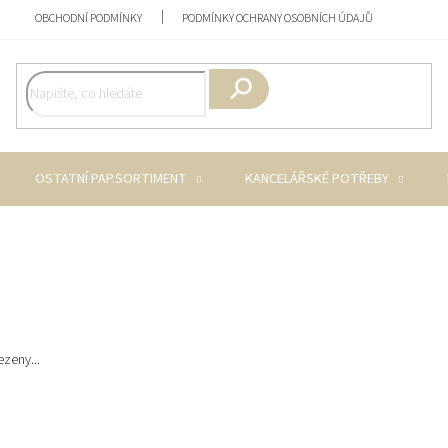
OBCHODNÍ PODMÍNKY
PODMÍNKY OCHRANY OSOBNÍCH ÚDAJŮ
Hledat
OSTATNÍ PAP.SORTIMENT
KANCELÁŘSKÉ POTŘEBY
zeny...