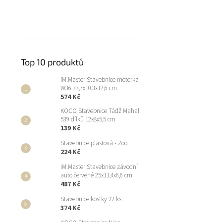
Top 10 produktů
iM.Master Stavebnice motorka
W36 33,7x10,3x17,6 cm
574 Kč
KOCO Stavebnice Tádž Mahal
539 dílků 12x8x5,5 cm
139 Kč
Stavebnice plastová - Zoo
224 Kč
iM.Master Stavebnice závodní
auto červené 25x11,4x6,6 cm
487 Kč
Stavebnice kostky 22 ks
374 Kč