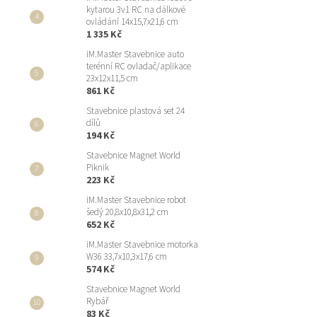
kytarou 3v1 RC na dálkové
ovládání 14x15,7x21,6 cm
1 335 Kč
iM.Master Stavebnice auto
terénní RC ovladač/aplikace
23x12x11,5 cm
861 Kč
Stavebnice plastová set 24
dílů
194 Kč
Stavebnice Magnet World
Piknik
223 Kč
iM.Master Stavebnice robot
šedý 20,8x10,8x31,2 cm
652 Kč
iM.Master Stavebnice motorka
W36 33,7x10,3x17,6 cm
574 Kč
Stavebnice Magnet World
Rybář
83 Kč