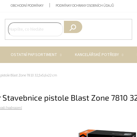
OBCHODNÍ PODMÍNKY
PODMÍNKY OCHRANY OSOBNÍCH ÚDAJŮ
Hledat
OSTATNÍ PAP.SORTIMENT
KANCELÁŘSKÉ POTŘEBY
 pistole Blast Zone 7810 32,5x5,6x22 cm
 Stavebnice pistole Blast Zone 7810 
osti hodnocení