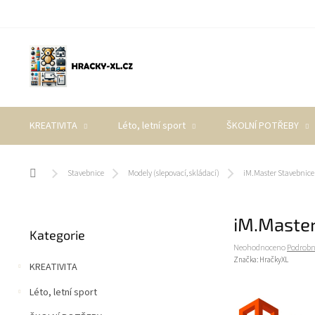
Přejít
na
obsah
KREATIVITA
Léto, letní sport
ŠKOLNÍ POTŘEBY
Domů
Stavebnice
Modely (slepovací, skládací)
iM.Master Stavebnice
P
iM.Master
Přeskočit
o
Kategorie
kategorie
s
Průměrné
Neohodnoceno
Podrobn
t
hodnocení
Značka:
HračkyXL
KREATIVITA
r
produktu
a
je
Léto, letní sport
0,0
n
z