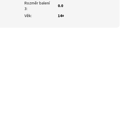
Rozměr balení
0.0
3
:
Věk
:
14+