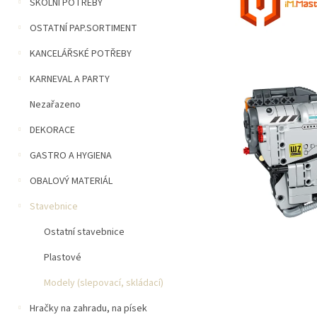
n
ŠKOLNÍ POTŘEBY
5
í
hvězdiček.
OSTATNÍ PAP.SORTIMENT
p
a
KANCELÁŘSKÉ POTŘEBY
n
e
KARNEVAL A PARTY
l
Nezařazeno
DEKORACE
GASTRO A HYGIENA
OBALOVÝ MATERIÁL
Stavebnice
Ostatní stavebnice
Plastové
Modely (slepovací, skládací)
Hračky na zahradu, na písek