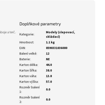
Doplňkové parametry
boje a terč.
Modely (slepovací,
Kategorie
:
skládací)
Hmotnost
:
1.1 kg
EAN
:
8590331036080
Balení velké
:
12
Baterie
:
NE
Karton délka
:
44.0
Karton šířka
:
38.0
Karton váha
:
13.8
Karton výška
:
57.0
Rozměr balení
0.0
1
:
Rozměr balení
0.0
2
: