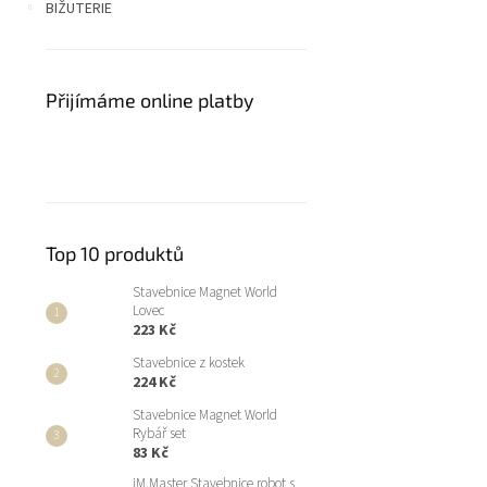
BIŽUTERIE
Přijímáme online platby
Top 10 produktů
Stavebnice Magnet World
Lovec
223 Kč
Stavebnice z kostek
224 Kč
Stavebnice Magnet World
Rybář set
83 Kč
iM.Master Stavebnice robot s