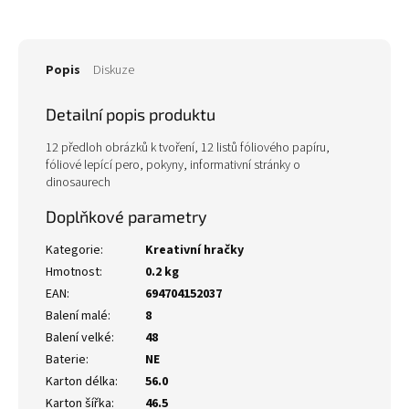
Popis
Diskuze
Detailní popis produktu
12 předloh obrázků k tvoření, 12 listů fóliového papíru,
fóliové lepící pero, pokyny, informativní stránky o
dinosaurech
Doplňkové parametry
Kategorie
:
Kreativní hračky
Hmotnost
:
0.2 kg
EAN
:
694704152037
Balení malé
:
8
Balení velké
:
48
Baterie
:
NE
Karton délka
:
56.0
Karton šířka
:
46.5